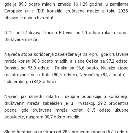
gde je 89,3 odsto mladih između 16 i 29 godina, u zemljama
Evropske unije (EU) koristilo društvene mreže u toku 2025,
objavio je danas Evrostat.
U 19 od 27 država članica EU više od 90 odsto mladih koristi
društvene mreže.
Najveća stopa korišćenja zabeležena je na Kipru, gde društvene
mreže koristi 98,3 odsto mladih, a slede Češka sa 97,2 odsto,
Danska sa 96,9 odsto i Finska sa 96,6 odsto. Najniže stope
registrovane su u Italiji (80,3 odsto), Nemačkoj (84,2 odsto) i
Luksemburgu (84,8 odsto).
Najveći jaz između mladih i ukupne populacije u korišćenju
društvenih mreža zabeležen je u Hrvatskoj, 29,2 procentna
poena, gde društvene mreže koristi 61,5 odsto ukupne
populacije, naspram 90,7 odsto mladih.
Slede Austrija sa razlikom od 28,2 procentna poena (67,9 odsto