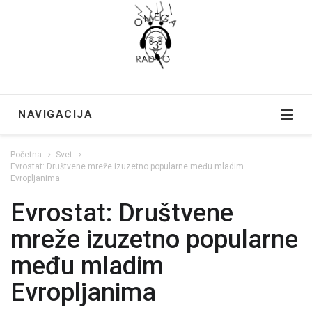
NAVIGACIJA
Početna
Svet
Evrostat: Društvene mreže izuzetno popularne među mladim
Evropljanima
Evrostat: Društvene
mreže izuzetno popularne
među mladim
Evropljanima