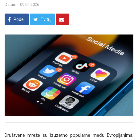
Datum:
09.04.2026
Podeli
Tvituj
Društvene mreže su izuzetno popularne među Evropljanima,