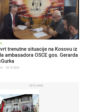
AL
vrt trenutne situacije na Kosovu iz
la ambasadora OSCE gos. Gerarda
Gurka
um:
02.10.2025
REKLAMA