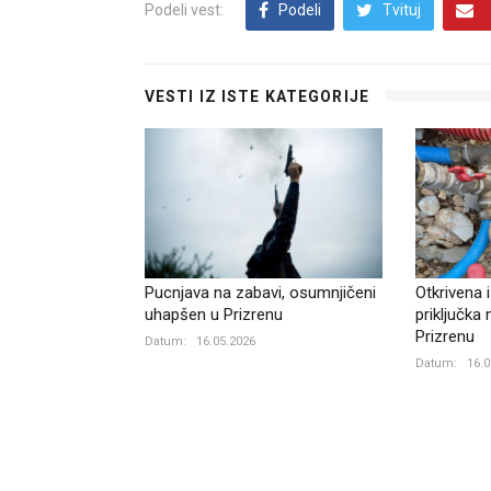
Podeli vest:
Podeli
Tvituj
VESTI IZ ISTE KATEGORIJE
Pucnjava na zabavi, osumnjičeni
Otkrivena i
uhapšen u Prizrenu
priključka
Prizrenu
Datum:
16.05.2026
Datum:
16.0