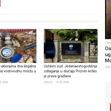
LOK
Os
ug
Mc
 uklonjena dva ilegalna
Ustavni sud: Jedanaestogodišnje
Dat
 na vodovodnu mrežu u
odlaganje u slučaju Prizren kršilo
je prava građana
5.2026
Datum:
16.05.2026