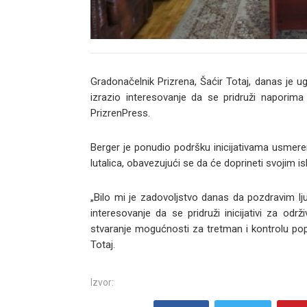
Gradonačelnik Prizrena, Šaćir Totaj, danas je ug
izrazio interesovanje da se pridruži naporima
PrizrenPress.
Berger je ponudio podršku inicijativama usmere
lutalica, obavezujući se da će doprineti svojim 
„Bilo mi je zadovoljstvo danas da pozdravim ljub
interesovanje da se pridruži inicijativi za odr
stvaranje mogućnosti za tretman i kontrolu popu
Totaj.
Izvor: