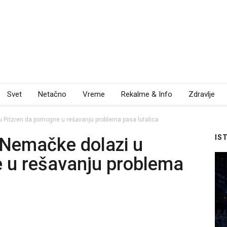
Svet
Netačno
Vreme
Rekalme & Info
Zdravlje
i u Prizren da pomogne u rešavanju problema pasa lutalica
IS
iz Nemačke dolazi u
 u rešavanju problema