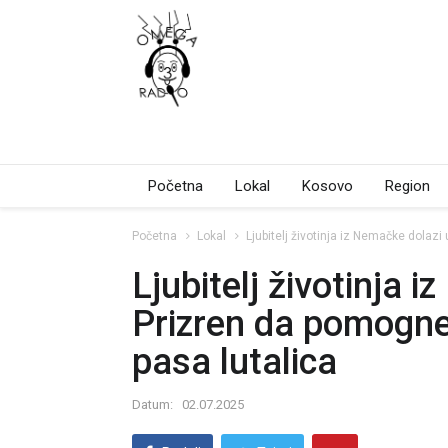
Početna
Lokal
Kosovo
Region
Početna
Lokal
Ljubitelj životinja iz Nemačke dolaz
Ljubitelj životinja 
Prizren da pomogne
pasa lutalica
Datum:
02.07.2025