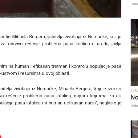
Dat
ostio Mihaela Bergera, ljubitelja životinja iz Nemačke, koji je
 za održivo rešenje problema pasa lutalica u gradu, javlja
nim na human i efikasan tretman i kontrolu populacije pasa
iskustvom i resursima u ovoj oblasti.
itelja životinja iz Nemačke, Mihaela Bergera, koji je izrazio
REK
živo rešenje problema pasa lutalica, naporu koji ima za cilj
No
lacije pasa lutalica na human i efikasan način“, naglasio je
Dat