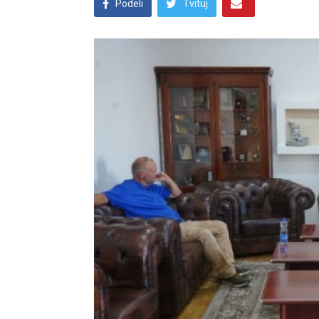
Podeli
Tvituj