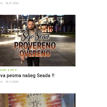
um:
26.01.2026
ALME & INFO
va pesma našeg Seada !!
um:
25.12.2025