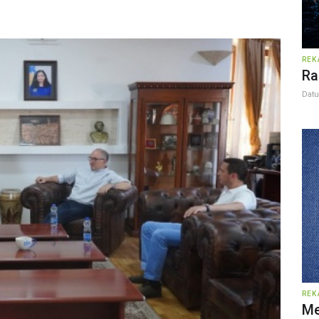
REK
Ra
Dat
REK
Me