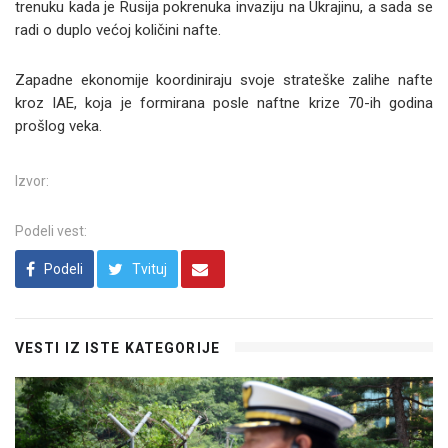
trenuku kada je Rusija pokrenuka invaziju na Ukrajinu, a sada se
radi o duplo većoj količini nafte.
Zapadne ekonomije koordiniraju svoje strateške zalihe nafte
kroz IAE, koja je formirana posle naftne krize 70-ih godina
prošlog veka.
Izvor:
Podeli vest:
Podeli
Tvituj
VESTI IZ ISTE KATEGORIJE