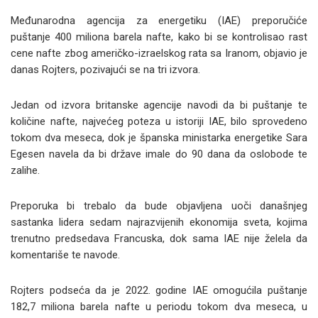
Međunarodna agencija za energetiku (IAE) preporučiće
puštanje 400 miliona barela nafte, kako bi se kontrolisao rast
cene nafte zbog američko-izraelskog rata sa Iranom, objavio je
danas Rojters, pozivajući se na tri izvora.
Jedan od izvora britanske agencije navodi da bi puštanje te
količine nafte, najvećeg poteza u istoriji IAE, bilo sprovedeno
tokom dva meseca, dok je španska ministarka energetike Sara
Egesen navela da bi države imale do 90 dana da oslobode te
zalihe.
Preporuka bi trebalo da bude objavljena uoči današnjeg
sastanka lidera sedam najrazvijenih ekonomija sveta, kojima
trenutno predsedava Francuska, dok sama IAE nije želela da
komentariše te navode.
Rojters podseća da je 2022. godine IAE omogućila puštanje
182,7 miliona barela nafte u periodu tokom dva meseca, u