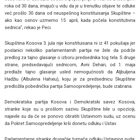
roka od 30 dana, imajući u vidu da je u trenutku objave te odluke
već prošlo 30 dana od neuspešnog konstituisanja Skupštine –
ako kao osnov uzmemo 15. april, kada počela konstitutivna
sednica", rekao je Peci.
Skupština Kosova 3. jula nije konstituisana ni iz 41 pokušaja jer
poslanici nekoliko parlamentarnih partija ne žele da podrže
predlog za tajno glasanje o izboru predsednika tog tela. S druge
strane, predsedavajući sednicom, Avni Dehari, od 1. maja
predlaže tajno glasanje usled nemogućnosti da Aljbuljena
Hadžiu (Albulena Hahxiu), koju je za predsednicu Skupštine
predložila pobednička partija Samoopredeljenje, bude izabrana.
Demokratska partija Kosova i Demokratski savez Kosova,
stranke koje su u prošlom sazivu Skupštine bile u opoziciji,
najavile su da će se ponovo obratiti Ustavnom sudu, uz ocenu
da Pokret Samoopredeljenje krši donetu odluku i Ustav.
Parlamentarne stranke drugačije tumače odluku Ustavnog suda,