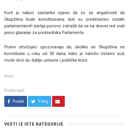
Kurti je nakon sastanka izjavio da će se angažovati da
Skupština bude konstituisana, dok su predstavnici ostalih
parlamentarnih partija ponovo zatražili da se na dnevni red vrati
javno glasanje za predsednika Parlamenta.
Pravni stručnjaci upozoravaju da, ukoliko se Skupština ne
konstituiše u roku od 30 dana, kako je naložio Ustavni sud,
može doći do dublje ustavne i političke krize.
Izvor:
Podeli vest:
Podeli
Tvituj
VESTI IZ ISTE KATEGORIJE