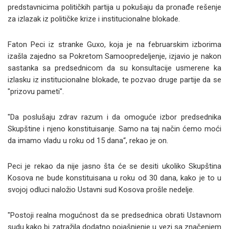
predstavnicima političkih partija u pokušaju da pronađe rešenje
za izlazak iz političke krize i institucionalne blokade.
Faton Peci iz stranke Guxo, koja je na februarskim izborima
izašla zajedno sa Pokretom Samoopredeljenje, izjavio je nakon
sastanka sa predsednicom da su konsultacije usmerene ka
izlasku iz institucionalne blokade, te pozvao druge partije da se
"prizovu pameti".
"Da poslušaju zdrav razum i da omoguće izbor predsednika
Skupštine i njeno konstituisanje. Samo na taj način ćemo moći
da imamo vladu u roku od 15 dana“, rekao je on.
Peci je rekao da nije jasno šta će se desiti ukoliko Skupština
Kosova ne bude konstituisana u roku od 30 dana, kako je to u
svojoj odluci naložio Ustavni sud Kosova prošle nedelje.
"Postoji realna mogućnost da se predsednica obrati Ustavnom
sudu kako bi zatražila dodatno pojašnjenje u vezi sa značenjem