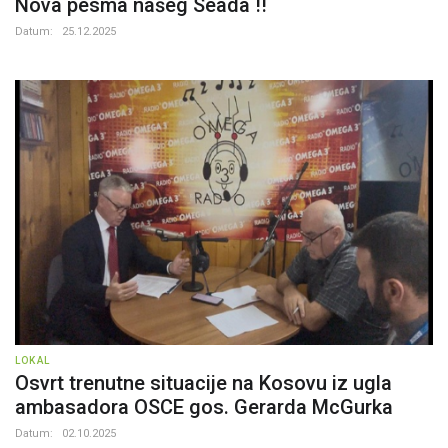
Nova pesma našeg Seada !!
Datum:
25.12.2025
LOKAL
Osvrt trenutne situacije na Kosovu iz ugla
ambasadora OSCE gos. Gerarda McGurka
Datum:
02.10.2025