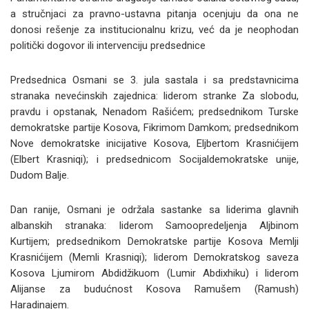
a stručnjaci za pravno-ustavna pitanja ocenjuju da ona ne
donosi rešenje za institucionalnu krizu, već da je neophodan
politički dogovor ili intervenciju predsednice
Predsednica Osmani se 3. jula sastala i sa predstavnicima
stranaka nevećinskih zajednica: liderom stranke Za slobodu,
pravdu i opstanak, Nenadom Rašićem; predsednikom Turske
demokratske partije Kosova, Fikrimom Damkom; predsednikom
Nove demokratske inicijative Kosova, Eljbertom Krasnićijem
(Elbert Krasniqi); i predsednicom Socijaldemokratske unije,
Dudom Balje.
Dan ranije, Osmani je održala sastanke sa liderima glavnih
albanskih stranaka: liderom Samoopredeljenja Aljbinom
Kurtijem; predsednikom Demokratske partije Kosova Memlji
Krasnićijem (Memli Krasniqi); liderom Demokratskog saveza
Kosova Ljumirom Abdidžikuom (Lumir Abdixhiku) i liderom
Alijanse za budućnost Kosova Ramušem (Ramush)
Haradinajem.