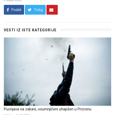
Podeli vest:
Podeli
Tvituj
VESTI IZ ISTE KATEGORIJE
Pucnjava na zabavi, osumnjičeni uhapšen u Prizrenu