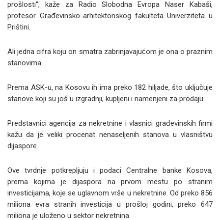
prošlosti“, kaže za Radio Slobodna Evropa Naser Kabaši,
profesor Građevinsko-arhitektonskog fakulteta Univerziteta u
Prištini.
Ali jedna cifra koju on smatra zabrinjavajućom je ona o praznim
stanovima.
Prema ASK-u, na Kosovu ih ima preko 182 hiljade, što uključuje
stanove koji su još u izgradnji, kupljeni i namenjeni za prodaju.
Predstavnici agencija za nekretnine i vlasnici građevinskih firmi
kažu da je veliki procenat nenaseljenih stanova u vlasništvu
dijaspore.
Ove tvrdnje potkrepljuju i podaci Centralne banke Kosova,
prema kojima je dijaspora na prvom mestu po stranim
investicijama, koje se uglavnom vrše u nekretnine. Od preko 856
miliona evra stranih investicija u prošloj godini, preko 647
miliona je uloženo u sektor nekretnina.