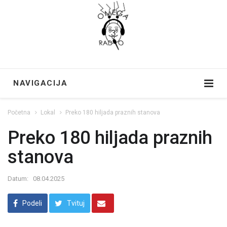
NAVIGACIJA
Početna
Lokal
Preko 180 hiljada praznih stanova
Preko 180 hiljada praznih
stanova
Datum:
08.04.2025
Podeli
Tvituj