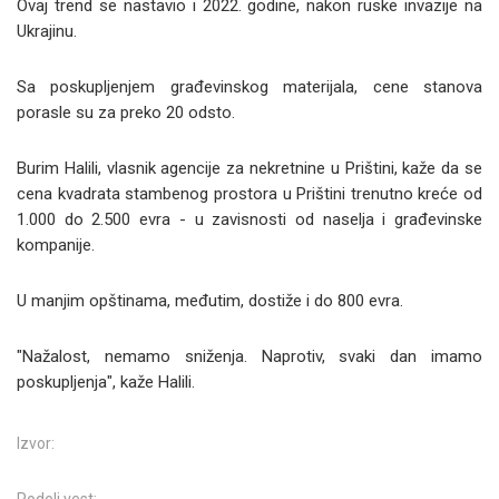
Ovaj trend se nastavio i 2022. godine, nakon ruske invazije na
Ukrajinu.
Sa poskupljenjem građevinskog materijala, cene stanova
porasle su za preko 20 odsto.
Burim Halili, vlasnik agencije za nekretnine u Prištini, kaže da se
cena kvadrata stambenog prostora u Prištini trenutno kreće od
1.000 do 2.500 evra - u zavisnosti od naselja i građevinske
kompanije.
U manjim opštinama, međutim, dostiže i do 800 evra.
"Nažalost, nemamo sniženja. Naprotiv, svaki dan imamo
poskupljenja", kaže Halili.
Izvor: