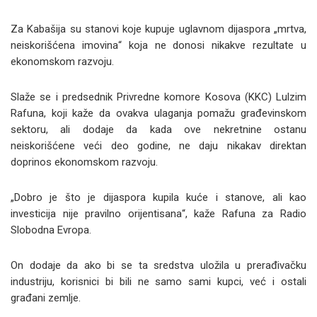
Za Kabašija su stanovi koje kupuje uglavnom dijaspora „mrtva,
neiskorišćena imovina“ koja ne donosi nikakve rezultate u
ekonomskom razvoju.
Slaže se i predsednik Privredne komore Kosova (KKC) Lulzim
Rafuna, koji kaže da ovakva ulaganja pomažu građevinskom
sektoru, ali dodaje da kada ove nekretnine ostanu
neiskorišćene veći deo godine, ne daju nikakav direktan
doprinos ekonomskom razvoju.
„Dobro je što je dijaspora kupila kuće i stanove, ali kao
investicija nije pravilno orijentisana“, kaže Rafuna za Radio
Slobodna Evropa.
On dodaje da ako bi se ta sredstva uložila u prerađivačku
industriju, korisnici bi bili ne samo sami kupci, već i ostali
građani zemlje.