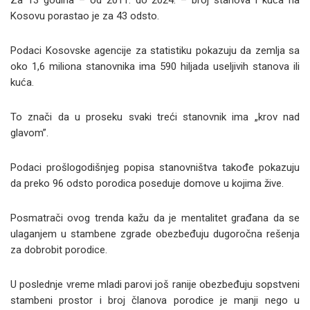
Za 13 godina – od 2011. do 2024. – broj stanova i kuća na
Kosovu porastao je za 43 odsto.
Podaci Kosovske agencije za statistiku pokazuju da zemlja sa
oko 1,6 miliona stanovnika ima 590 hiljada useljivih stanova ili
kuća.
To znači da u proseku svaki treći stanovnik ima „krov nad
glavom”.
Podaci prošlogodišnjeg popisa stanovništva takođe pokazuju
da preko 96 odsto porodica poseduje domove u kojima žive.
Posmatrači ovog trenda kažu da je mentalitet građana da se
ulaganjem u stambene zgrade obezbeđuju dugoročna rešenja
za dobrobit porodice.
U poslednje vreme mladi parovi još ranije obezbeđuju sopstveni
stambeni prostor i broj članova porodice je manji nego u