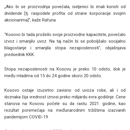
„Ako bi se proizvodnja povećala, iseljenici bi imali koristi od
dividende [tj. raspodele profita od strane korporacije svojim
akcionarima]“, kaže Rafuna.
"Kosovo bi tada proširilo svoje proizvodne kapacitete, povećalo
izvoz i smanjilo uvoz. Na taj način bi se poboljšalo socijalno
blagostanje i smanjila stopa nezaposlenosti", objašnjava
predsednik KKK.
Stopa nezaposlenosti na Kosovu je preko 10 odsto, dok je
među mladima od 15 do 24 godine skoro 20 odsto.
Kosovo ostaje izuzetno zavisno od uvoza robe, ali i od
doznaka čija vrednost iznosi preko milijardu evra godišnje. Cene
stanova na Kosovu počele su da rastu 2021. godine, kao
rezultat poremećaja na međunarodnim tržištima izazvanih
pandemijom COVID-19.