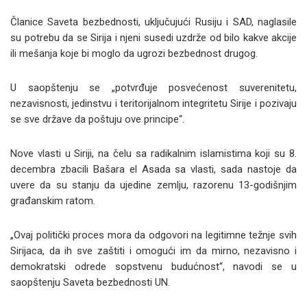
Članice Saveta bezbednosti, uključujući Rusiju i SAD, naglasile
su potrebu da se Sirija i njeni susedi uzdrže od bilo kakve akcije
ili mešanja koje bi moglo da ugrozi bezbednost drugog.
U saopštenju se „potvrđuje posvećenost suverenitetu,
nezavisnosti, jedinstvu i teritorijalnom integritetu Sirije i pozivaju
se sve države da poštuju ove principe“.
Nove vlasti u Siriji, na čelu sa radikalnim islamistima koji su 8.
decembra zbacili Bašara el Asada sa vlasti, sada nastoje da
uvere da su stanju da ujedine zemlju, razorenu 13-godišnjim
građanskim ratom.
„Ovaj politički proces mora da odgovori na legitimne težnje svih
Sirijaca, da ih sve zaštiti i omogući im da mirno, nezavisno i
demokratski odrede sopstvenu budućnost“, navodi se u
saopštenju Saveta bezbednosti UN.