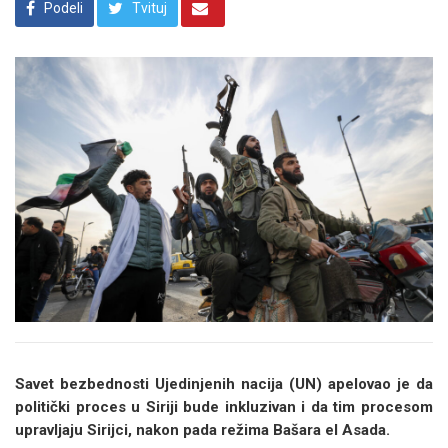
Podeli
Tvituj
Savet bezbednosti Ujedinjenih nacija (UN) apelovao je da
politički proces u Siriji bude inkluzivan i da tim procesom
upravljaju Sirijci, nakon pada režima Bašara el Asada.