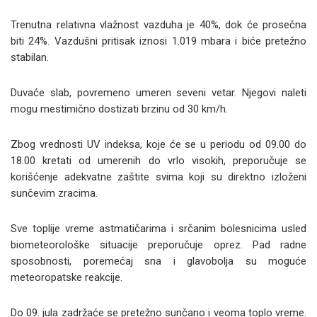
Trenutna relativna vlažnost vazduha je 40%, dok će prosečna
biti 24%. Vazdušni pritisak iznosi 1.019 mbara i biće pretežno
stabilan.
Duvaće slab, povremeno umeren seveni vetar. Njegovi naleti
mogu mestimično dostizati brzinu od 30 km/h.
Zbog vrednosti UV indeksa, koje će se u periodu od 09.00 do
18.00 kretati od umerenih do vrlo visokih, preporučuje se
korišćenje adekvatne zaštite svima koji su direktno izloženi
sunčevim zracima.
Sve toplije vreme astmatičarima i srčanim bolesnicima usled
biometeorološke situacije preporučuje oprez. Pad radne
sposobnosti, poremećaj sna i glavobolјa su moguće
meteoropatske reakcije.
Do 09. jula zadržaće se pretežno sunčano i veoma toplo vreme.