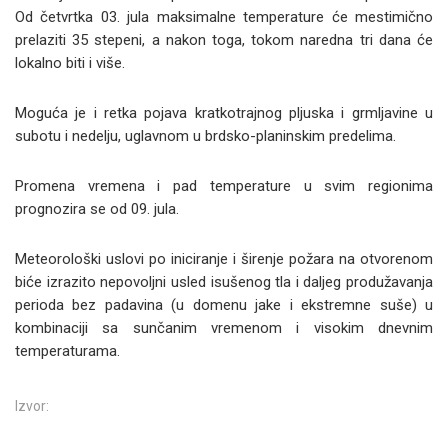
Od četvrtka 03. jula maksimalne temperature će mestimično
prelaziti 35 stepeni, a nakon toga, tokom naredna tri dana će
lokalno biti i više.
Moguća je i retka pojava kratkotrajnog plјuska i grmlјavine u
subotu i nedelјu, uglavnom u brdsko-planinskim predelima.
Promena vremena i pad temperature u svim regionima
prognozira se od 09. jula.
Meteorološki uslovi po iniciranje i širenje požara na otvorenom
biće izrazito nepovolјni usled isušenog tla i dalјeg produžavanja
perioda bez padavina (u domenu jake i ekstremne suše) u
kombinaciji sa sunčanim vremenom i visokim dnevnim
temperaturama.
Izvor: