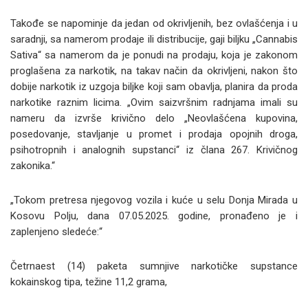
Takođe se napominje da jedan od okrivljenih, bez ovlašćenja i u
saradnji, sa namerom prodaje ili distribucije, gaji biljku „Cannabis
Sativa“ sa namerom da je ponudi na prodaju, koja je zakonom
proglašena za narkotik, na takav način da okrivljeni, nakon što
dobije narkotik iz uzgoja biljke koji sam obavlja, planira da proda
narkotike raznim licima. „Ovim saizvršnim radnjama imali su
nameru da izvrše krivično delo „Neovlašćena kupovina,
posedovanje, stavljanje u promet i prodaja opojnih droga,
psihotropnih i analognih supstanci“ iz člana 267. Krivičnog
zakonika.“
„Tokom pretresa njegovog vozila i kuće u selu Donja Mirada u
Kosovu Polju, dana 07.05.2025. godine, pronađeno je i
zaplenjeno sledeće:“
Četrnaest (14) paketa sumnjive narkotičke supstance
kokainskog tipa, težine 11,2 grama,