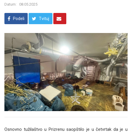
Datum:
08.05.2025
Podeli
Tvituj
Osnovno tužilaštvo u Prizrenu saopštilo je u četvrtak da je u