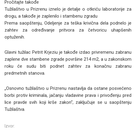
Pročitajte takođe
Tužilaštvo u Prizrenu iznelo je detalje o otkriću laboratorije za
drogu, a takođe je zaplenilo i stambenu zgradu
Prema saopštenju, Odeljenje za teška krivična dela podnelo je
zahtev za određivanje pritvora za četvoricu uhapšenih
optuženih.
Glavni tužilac Petrit Krjeziu je takođe izdao privremenu zabranu
zaplene dve stambene zgrade površine 214 m2, a u zakonskom
roku će sudu biti podnet zahtev za konačnu zabranu
predmetnih stanova.
„Osnovno tužilaštvo u Prizrenu nastavlja da ostane posvećeno
borbi protiv kriminala, jačanju vladavine prava i privođenju pred
lice pravde svih koji krše zakon“, zaključuje se u saopštenju
Tužilaštva.
Izvor: