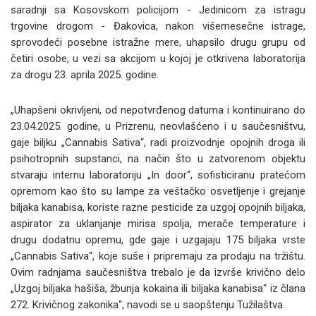
saradnji sa Kosovskom policijom - Jedinicom za istragu
trgovine drogom - Đakovica, nakon višemesečne istrage,
sprovodeći posebne istražne mere, uhapsilo drugu grupu od
četiri osobe, u vezi sa akcijom u kojoj je otkrivena laboratorija
za drogu 23. aprila 2025. godine.
„Uhapšeni okrivljeni, od nepotvrđenog datuma i kontinuirano do
23.04.2025. godine, u Prizrenu, neovlašćeno i u saučesništvu,
gaje biljku „Cannabis Sativa“, radi proizvodnje opojnih droga ili
psihotropnih supstanci, na način što u zatvorenom objektu
stvaraju internu laboratoriju „In door“, sofisticiranu pratećom
opremom kao što su lampe za veštačko osvetljenje i grejanje
biljaka kanabisa, koriste razne pesticide za uzgoj opojnih biljaka,
aspirator za uklanjanje mirisa spolja, merače temperature i
drugu dodatnu opremu, gde gaje i uzgajaju 175 biljaka vrste
„Cannabis Sativa“, koje suše i pripremaju za prodaju na tržištu.
Ovim radnjama saučesništva trebalo je da izvrše krivično delo
„Uzgoj biljaka hašiša, žbunja kokaina ili biljaka kanabisa“ iz člana
272. Krivičnog zakonika“, navodi se u saopštenju Tužilaštva.