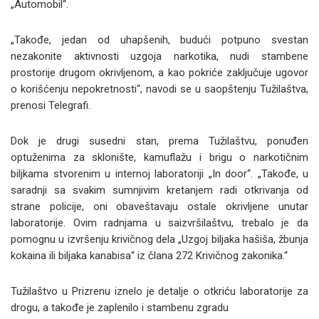
„Automobil“.
„Takođe, jedan od uhapšenih, budući potpuno svestan
nezakonite aktivnosti uzgoja narkotika, nudi stambene
prostorije drugom okrivljenom, a kao pokriće zaključuje ugovor
o korišćenju nepokretnosti“, navodi se u saopštenju Tužilaštva,
prenosi Telegrafi.
Dok je drugi susedni stan, prema Tužilaštvu, ponuđen
optuženima za sklonište, kamuflažu i brigu o narkotičnim
biljkama stvorenim u internoj laboratoriji „In door“. „Takođe, u
saradnji sa svakim sumnjivim kretanjem radi otkrivanja od
strane policije, oni obaveštavaju ostale okrivljene unutar
laboratorije. Ovim radnjama u saizvršilaštvu, trebalo je da
pomognu u izvršenju krivičnog dela „Uzgoj biljaka hašiša, žbunja
kokaina ili biljaka kanabisa“ iz člana 272 Krivičnog zakonika.“
Tužilaštvo u Prizrenu iznelo je detalje o otkriću laboratorije za
drogu, a takođe je zaplenilo i stambenu zgradu