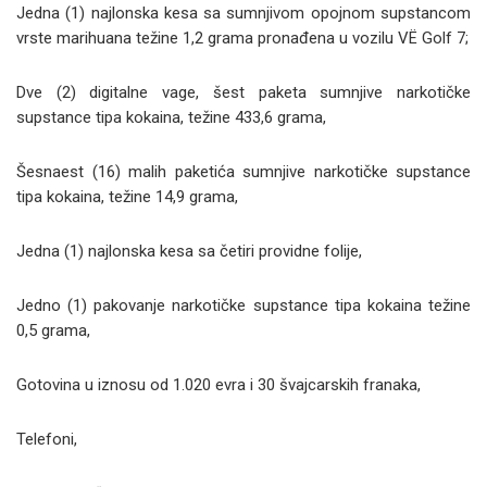
Jedna (1) najlonska kesa sa sumnjivom opojnom supstancom
vrste marihuana težine 1,2 grama pronađena u vozilu VË Golf 7;
Dve (2) digitalne vage, šest paketa sumnjive narkotičke
supstance tipa kokaina, težine 433,6 grama,
Šesnaest (16) malih paketića sumnjive narkotičke supstance
tipa kokaina, težine 14,9 grama,
Jedna (1) najlonska kesa sa četiri providne folije,
Jedno (1) pakovanje narkotičke supstance tipa kokaina težine
0,5 grama,
Gotovina u iznosu od 1.020 evra i 30 švajcarskih franaka,
Telefoni,