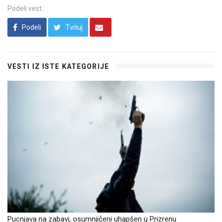
Podeli vest:
Podeli
Tvituj
VESTI IZ ISTE KATEGORIJE
Pucnjava na zabavi, osumnjičeni uhapšen u Prizrenu