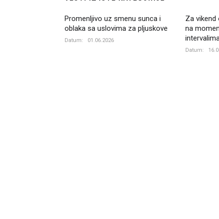
Promenljivo uz smenu sunca i
Za vikend 
oblaka sa uslovima za pljuskove
na momen
intervalim
Datum:
01.06.2026
Datum:
16.0