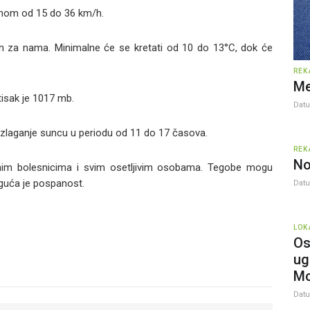
rzinom od 15 do 36 km/h.
n za nama. Minimalne će se kretati od 10 do 13°C, dok će
REK
Me
tisak je 1017 mb.
Dat
 izlaganje suncu u periodu od 11 do 17 časova.
REK
No
nim bolesnicima i svim osetlјivim osobama. Tegobe mogu
oguća je pospanost.
Dat
LOK
Os
ug
Mc
Dat