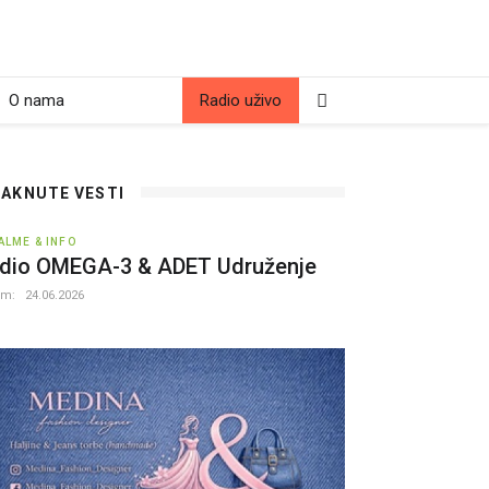
O nama
Radio uživo
TAKNUTE VESTI
ALME & INFO
dio OMEGA-3 & ADET Udruženje
um:
24.06.2026