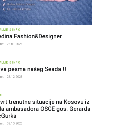
ALME & INFO
dina Fashion&Designer
um:
26.01.2026
ALME & INFO
va pesma našeg Seada !!
um:
25.12.2025
AL
vrt trenutne situacije na Kosovu iz
la ambasadora OSCE gos. Gerarda
Gurka
um:
02.10.2025