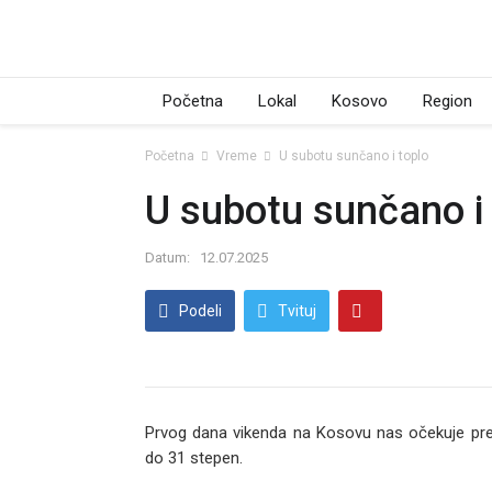
Početna
Lokal
Kosovo
Region
Početna
Vreme
U subotu sunčano i toplo
U subotu sunčano i 
Datum:
12.07.2025
Podeli
Tvituj
Prvog dana vikenda na Kosovu nas očekuje pr
do 31 stepen.