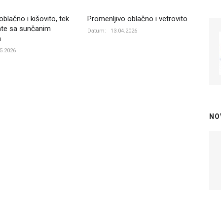
oblačno i kišovito, tek
Promenljivo oblačno i vetrovito
te sa sunčanim
Datum:
13.04.2026
a
5.2026
NO