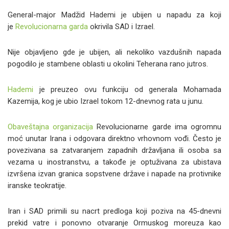
General-major Madžid Hademi je ubijen u napadu za koji
je
Revolucionarna garda
okrivila SAD i Izrael.
Nije objavljeno gde je ubijen, ali nekoliko vazdušnih napada
pogodilo je stambene oblasti u okolini Teherana rano jutros.
Hademi
je preuzeo ovu funkciju od generala Mohamada
Kazemija, kog je ubio Izrael tokom 12-dnevnog rata u junu.
Obaveštajna organizacija
Revolucionarne garde ima ogromnu
moć unutar Irana i odgovara direktno vrhovnom vođi. Često je
povezivana sa zatvaranjem zapadnih državljana ili osoba sa
vezama u inostranstvu, a takođe je optuživana za ubistava
izvršena izvan granica sopstvene države i napade na protivnike
iranske teokratije.
Iran i SAD primili su nacrt predloga koji poziva na 45-dnevni
prekid vatre i ponovno otvaranje Ormuskog moreuza kao