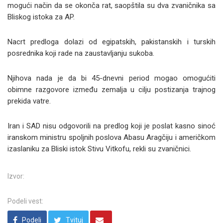
mogući način da se okonča rat, saopštila su dva zvaničnika sa
Bliskog istoka za AP.
Nacrt predloga dolazi od egipatskih, pakistanskih i turskih
posrednika koji rade na zaustavljanju sukoba.
Njihova nada je da bi 45-dnevni period mogao omogućiti
obimne razgovore između zemalja u cilju postizanja trajnog
prekida vatre.
Iran i SAD nisu odgovorili na predlog koji je poslat kasno sinoć
iranskom ministru spoljnih poslova Abasu Aragčiju i američkom
izaslaniku za Bliski istok Stivu Vitkofu, rekli su zvaničnici.
Izvor:
Podeli vest:
Podeli
Tvituj