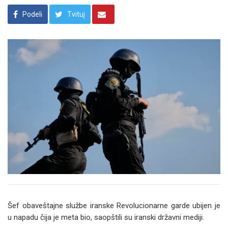
Podeli
Tvituj
Šef obaveštajne službe iranske Revolucionarne garde ubijen je
u napadu čija je meta bio, saopštili su iranski državni mediji.