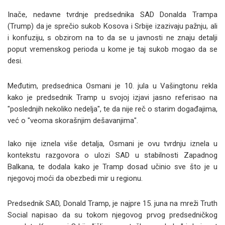
Inače, nedavne tvrdnje predsednika SAD Donalda Trampa
(Trump) da je sprečio sukob Kosova i Srbije izazivaju pažnju, ali
i konfuziju, s obzirom na to da se u javnosti ne znaju detalji
poput vremenskog perioda u kome je taj sukob mogao da se
desi.
Međutim, predsednica Osmani je 10. jula u Vašingtonu rekla
kako je predsednik Tramp u svojoj izjavi jasno referisao na
"poslednjih nekoliko nedelja", te da nije reč o starim događajima,
već o "veoma skorašnjim dešavanjima".
Iako nije iznela više detalja, Osmani je ovu tvrdnju iznela u
kontekstu razgovora o ulozi SAD u stabilnosti Zapadnog
Balkana, te dodala kako je Tramp dosad učinio sve što je u
njegovoj moći da obezbedi mir u regionu.
Predsednik SAD, Donald Tramp, je najpre 15. juna na mreži Truth
Social napisao da su tokom njegovog prvog predsedničkog