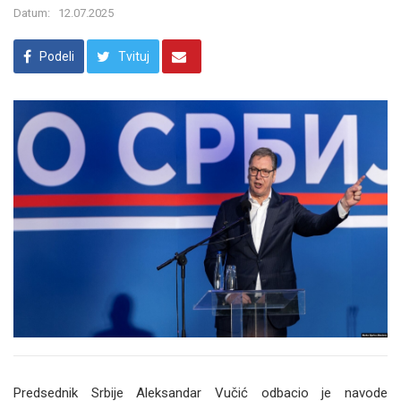
Datum:
12.07.2025
Podeli
Tvituj
Predsednik Srbije Aleksandar Vučić odbacio je navode