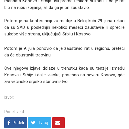
mandata Kosovo i Srbija "išli prema teškom sukobu" i da je rat
bio na rubu izbijanja, ali da ga je on zaustavio.
Potom je na konferenciji za medije u Beloj kući 29. juna rekao
da su SAD u poslednjih nekoliko meseci zaustavile ili sprečile
sukobe više strana, uključujući Srbiju i Kosovo.
Potom je 9. jula ponovio da je zaustavio rat u regionu, preteći
da će obustaviti trgovinu.
Ove njegove izjave dolaze u trenutku kada su tenzije između
Kosova i Srbije i dalje visoke, posebno na severu Kosova, gde
živi većinsko srpsko stanovništvo.
Izvor:
Podeli vest:
Podeli
Tvituj