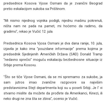
predsednice Kosova Vjose Osmani da je zvanični Beograd
pretio eskalacijom sukoba sa Prištinom.
"Mi nismo nijednog vojnika podigli, nijednu mašinu pokrenuli,
ništa nam ne pada na pamet, mi hoćemo da radimo, da
gradimo", rekao je Vučić 12. jula.
Predsednica Kosova Vjosa Osmani je dva dana ranije, 10. jula,
izjavila je kako ima "pouzdane informacije" prema kojima je
predsednik Sjedinjenih Američkih Država (SAD) Donald Tramp
"nedavno sprečio" moguću eskalaciju bezbednosne situacije iz
Srbije prema Kosovu.
"Što se tiče Vjose Osmani, da se mi spremamo za sukobe, ja
sam jutros imao zvanične razgovore sa najvišim
predstavnicima Stejt departmenta koji su u poseti Srbiji...Je l' vi
stvarno mislite da možete da prođete da Amerikanci, Kinezi, ili
neko drugi ne zna šta se zbiva", ocenio je Vučić.