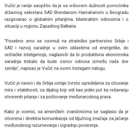
Vučić je ranije saopštio da je sa vršiocem dužnosti pomoćnika
državnog sekretara SAD Brendanom Hanrahanom u Beogradu
razgovarao o globalnim pitanjima, bilateralnim odnosima i o
situaciji u regionu Zapadnog Balkana.
"Posebno smo se osvrnuli na strateško partnerstvo Srbije i
SAD i razvoj saradnje u svim oblastima od energetike, do
veštačke inteligencije, naglasivši da bi produktivna ekonomska
saradnja trebalo da bude osnov odnosa između naše dve
zemlje", napisao je Vučić na svom Instagam nalogu.
Vučić je naveo i da Srbija ostaje čvrsto opredeljena za očuvanje
mira i stabilnosti, za dijalog koji vidi kao jedini put ka rešavanju
otvorenih pitanja i za poštovanje međunarodnog prava.
Kako je ocenio, sa američkim zvaničnicima se saglasio da je
otvorena i direktna komunikacija od ključnog značaja za jačanje
međusobnog razumevanja i izgradnju poverenja.