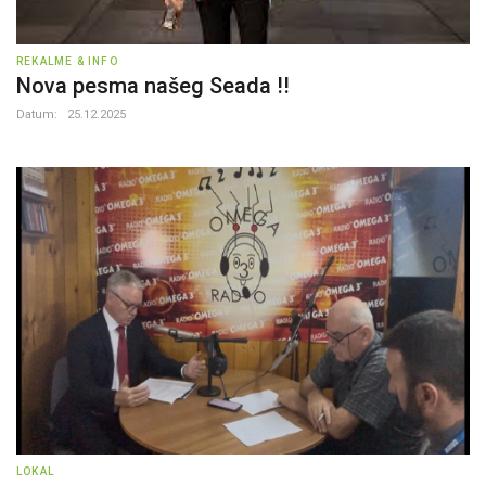
REKALME & INFO
Nova pesma našeg Seada !!
Datum:
25.12.2025
LOKAL