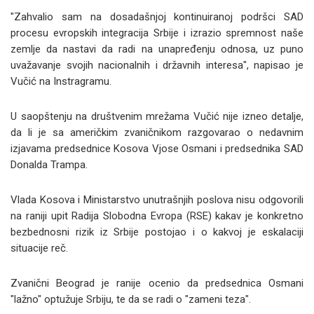
"Zahvalio sam na dosadašnjoj kontinuiranoj podršci SAD
procesu evropskih integracija Srbije i izrazio spremnost naše
zemlje da nastavi da radi na unapređenju odnosa, uz puno
uvažavanje svojih nacionalnih i državnih interesa", napisao je
Vučić na Instragramu.
U saopštenju na društvenim mrežama Vučić nije izneo detalje,
da li je sa američkim zvaničnikom razgovarao o nedavnim
izjavama predsednice Kosova Vjose Osmani i predsednika SAD
Donalda Trampa.
Vlada Kosova i Ministarstvo unutrašnjih poslova nisu odgovorili
na raniji upit Radija Slobodna Evropa (RSE) kakav je konkretno
bezbednosni rizik iz Srbije postojao i o kakvoj je eskalaciji
situacije reč.
Zvanični Beograd je ranije ocenio da predsednica Osmani
"lažno" optužuje Srbiju, te da se radi o "zameni teza".