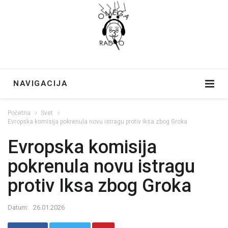
NAVIGACIJA
Početna
Svet
Evropska komisija pokrenula novu istragu protiv Iksa zbog Groka
Evropska komisija
pokrenula novu istragu
protiv Iksa zbog Groka
Datum:
26.01.2026