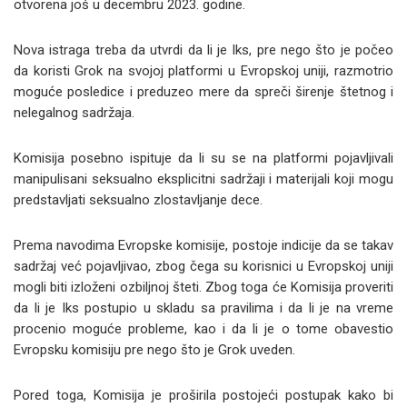
otvorena još u decembru 2023. godine.
Nova istraga treba da utvrdi da li je Iks, pre nego što je počeo
da koristi Grok na svojoj platformi u Evropskoj uniji, razmotrio
moguće posledice i preduzeo mere da spreči širenje štetnog i
nelegalnog sadržaja.
Komisija posebno ispituje da li su se na platformi pojavljivali
manipulisani seksualno eksplicitni sadržaji i materijali koji mogu
predstavljati seksualno zlostavljanje dece.
Prema navodima Evropske komisije, postoje indicije da se takav
sadržaj već pojavljivao, zbog čega su korisnici u Evropskoj uniji
mogli biti izloženi ozbiljnoj šteti. Zbog toga će Komisija proveriti
da li je Iks postupio u skladu sa pravilima i da li je na vreme
procenio moguće probleme, kao i da li je o tome obavestio
Evropsku komisiju pre nego što je Grok uveden.
Pored toga, Komisija je proširila postojeći postupak kako bi