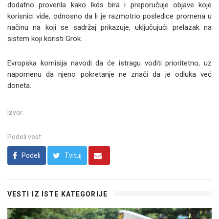
dodatno proverila kako Ikds bira i preporučuje objave koje
korisnici vide, odnosno da li je razmotrio posledice promena u
načinu na koji se sadržaj prikazuje, uključujući prelazak na
sistem koji koristi Grok.
Evropska komisija navodi da će istragu voditi prioritetno, uz
napomenu da njeno pokretanje ne znači da je odluka već
doneta.
Izvor:
Podeli vest:
Podeli
Tvituj
VESTI IZ ISTE KATEGORIJE