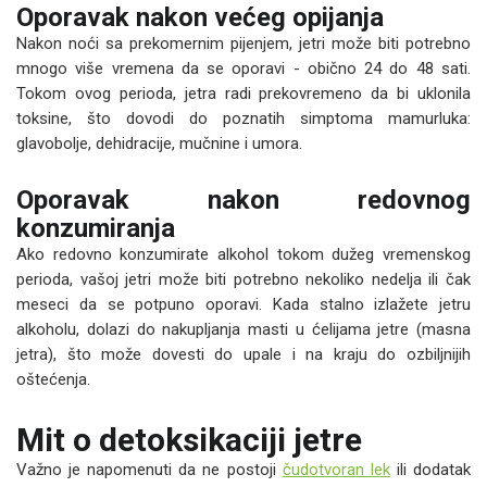
Oporavak nakon većeg opijanja
Nakon noći sa prekomernim pijenjem, jetri može biti potrebno
mnogo više vremena da se oporavi - obično 24 do 48 sati.
Tokom ovog perioda, jetra radi prekovremeno da bi uklonila
toksine, što dovodi do poznatih simptoma mamurluka:
glavobolje, dehidracije, mučnine i umora.
Oporavak nakon redovnog
konzumiranja
Ako redovno konzumirate alkohol tokom dužeg vremenskog
perioda, vašoj jetri može biti potrebno nekoliko nedelja ili čak
meseci da se potpuno oporavi. Kada stalno izlažete jetru
alkoholu, dolazi do nakupljanja masti u ćelijama jetre (masna
jetra), što može dovesti do upale i na kraju do ozbiljnijih
oštećenja.
Mit o detoksikaciji jetre
Važno je napomenuti da ne postoji
čudotvoran lek
ili dodatak