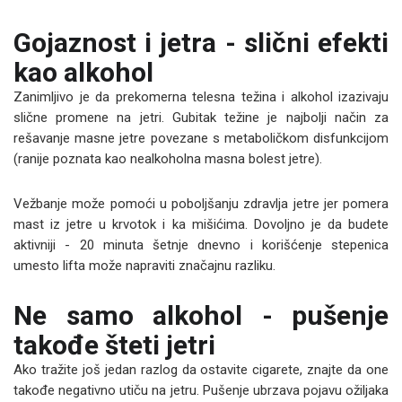
Gojaznost i jetra - slični efekti
kao alkohol
Zanimljivo je da prekomerna telesna težina i alkohol izazivaju
slične promene na jetri. Gubitak težine je najbolji način za
rešavanje masne jetre povezane s metaboličkom disfunkcijom
(ranije poznata kao nealkoholna masna bolest jetre).
Vežbanje može pomoći u poboljšanju zdravlja jetre jer pomera
mast iz jetre u krvotok i ka mišićima. Dovoljno je da budete
aktivniji - 20 minuta šetnje dnevno i korišćenje stepenica
umesto lifta može napraviti značajnu razliku.
Ne samo alkohol - pušenje
takođe šteti jetri
Ako tražite još jedan razlog da ostavite cigarete, znajte da one
takođe negativno utiču na jetru. Pušenje ubrzava pojavu ožiljaka