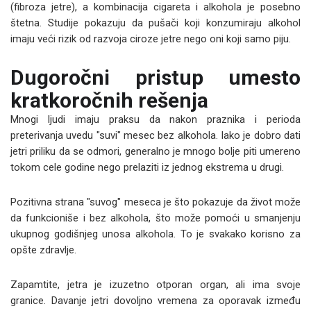
(fibroza jetre), a kombinacija cigareta i alkohola je posebno
štetna. Studije pokazuju da pušači koji konzumiraju alkohol
imaju veći rizik od razvoja ciroze jetre nego oni koji samo piju.
Dugoročni pristup umesto
kratkoročnih rešenja
Mnogi ljudi imaju praksu da nakon praznika i perioda
preterivanja uvedu "suvi" mesec bez alkohola. Iako je dobro dati
jetri priliku da se odmori, generalno je mnogo bolje piti umereno
tokom cele godine nego prelaziti iz jednog ekstrema u drugi.
Pozitivna strana "suvog" meseca je što pokazuje da život može
da funkcioniše i bez alkohola, što može pomoći u smanjenju
ukupnog godišnjeg unosa alkohola. To je svakako korisno za
opšte zdravlje.
Zapamtite, jetra je izuzetno otporan organ, ali ima svoje
granice. Davanje jetri dovoljno vremena za oporavak između