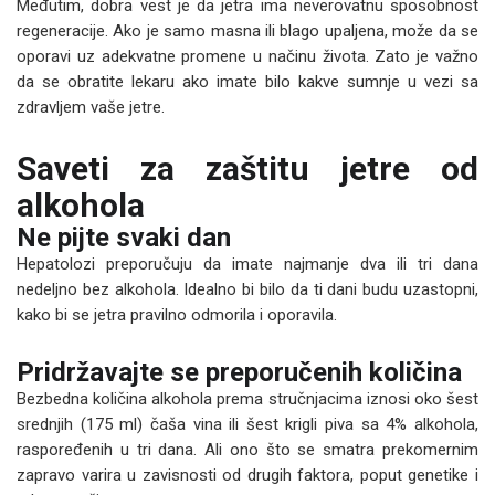
Međutim, dobra vest je da jetra ima neverovatnu sposobnost
regeneracije. Ako je samo masna ili blago upaljena, može da se
oporavi uz adekvatne promene u načinu života. Zato je važno
da se obratite lekaru ako imate bilo kakve sumnje u vezi sa
zdravljem vaše jetre.
Saveti za zaštitu jetre od
alkohola
Ne pijte svaki dan
Hepatolozi preporučuju da imate najmanje dva ili tri dana
nedeljno bez alkohola. Idealno bi bilo da ti dani budu uzastopni,
kako bi se jetra pravilno odmorila i oporavila.
Pridržavajte se preporučenih količina
Bezbedna količina alkohola prema stručnjacima iznosi oko šest
srednjih (175 ml) čaša vina ili šest krigli piva sa 4% alkohola,
raspoređenih u tri dana. Ali ono što se smatra prekomernim
zapravo varira u zavisnosti od drugih faktora, poput genetike i