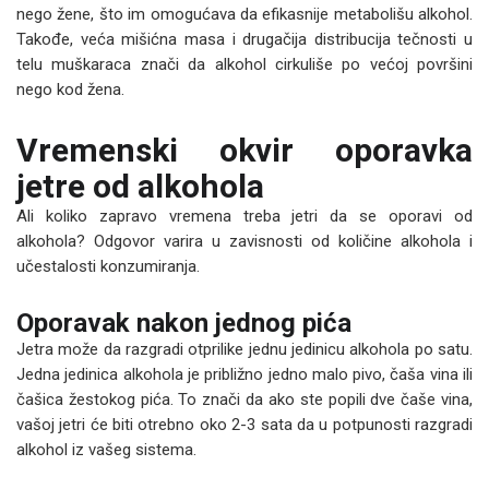
nego žene, što im omogućava da efikasnije metabolišu alkohol.
Takođe, veća mišićna masa i drugačija distribucija tečnosti u
telu muškaraca znači da alkohol cirkuliše po većoj površini
nego kod žena.
Vremenski okvir oporavka
jetre od alkohola
Ali koliko zapravo vremena treba jetri da se oporavi od
alkohola? Odgovor varira u zavisnosti od količine alkohola i
učestalosti konzumiranja.
Oporavak nakon jednog pića
Jetra može da razgradi otprilike jednu jedinicu alkohola po satu.
Jedna jedinica alkohola je približno jedno malo pivo, čaša vina ili
čašica žestokog pića. To znači da ako ste popili dve čaše vina,
vašoj jetri će biti otrebno oko 2-3 sata da u potpunosti razgradi
alkohol iz vašeg sistema.