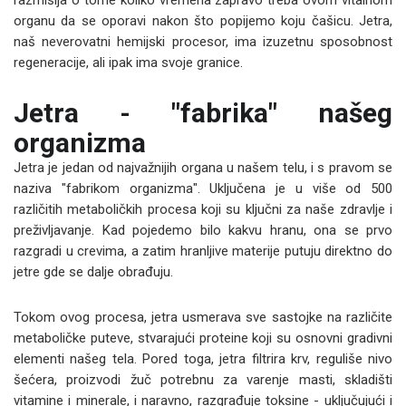
razmišlja o tome koliko vremena zapravo treba ovom vitalnom
organu da se oporavi nakon što popijemo koju čašicu. Jetra,
naš neverovatni hemijski procesor, ima izuzetnu sposobnost
regeneracije, ali ipak ima svoje granice.
Jetra - "fabrika" našeg
organizma
Jetra je jedan od najvažnijih organa u našem telu, i s pravom se
naziva "fabrikom organizma". Uključena je u više od 500
različitih metaboličkih procesa koji su ključni za naše zdravlje i
preživljavanje. Kad pojedemo bilo kakvu hranu, ona se prvo
razgradi u crevima, a zatim hranljive materije putuju direktno do
jetre gde se dalje obrađuju.
Tokom ovog procesa, jetra usmerava sve sastojke na različite
metaboličke puteve, stvarajući proteine koji su osnovni gradivni
elementi našeg tela. Pored toga, jetra filtrira krv, reguliše nivo
šećera, proizvodi žuč potrebnu za varenje masti, skladišti
vitamine i minerale, i naravno, razgrađuje toksine - uključujući i