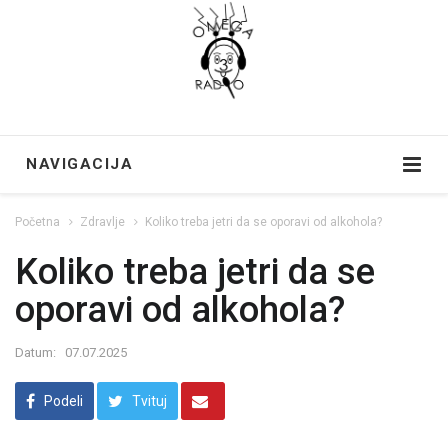
NAVIGACIJA
Početna
Zdravlje
Koliko treba jetri da se oporavi od alkohola?
Koliko treba jetri da se
oporavi od alkohola?
Datum:
07.07.2025
Podeli
Tvituj