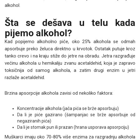
alkohol.
Šta se dešava u telu kada
pijemo alkohol?
Kad popijemo alkoholno piće, oko 25% alkohola se odmah
apsorbuje preko želuca direktno u krvotok. Ostatak putuje kroz
tanko crevo i na kraju stiže do jetre na obradu. Jetra razgrađuje
većinu alkohola u hemikaliju zvanu acetaldehid, koja je zapravo
toksičnija od samog alkohola, a zatim drugi enzim u jetri
razlaže acetaldehid.
Brzina apsorpcije alkohola zavisi od nekoliko faktora:
Koncentracije alkohola (jača pića se brže apsorbuju)
Da li je piće gazirano (šampanjac se brže apsorbuje od
negaziranih pića)
Da li je stomak pun ili prazan (hrana usporava apsorpciju)
Muškarci imaju oko 70-80% više enzima za razgradnju alkohola