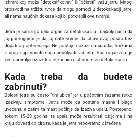
ishrani koji može "detoksifikovati" ili "očistiti" vašu jetru. Mnogi
proizvodi na tržištu tvrde da mogu pomoći u detoksikaciji jetre,
ali nema naučnih dokaza koji bi potkrepili ove tvrdnje.
Jetra je sama po sebi organ za detoksikaciju i najbolji način da
joj pomognete je da joj date vreme da obavi svoj posao bez
dodatnog opterećenja. Ne postoje dokazi da surutka, kurkuma
ili drugi suplementi mogu poboljšati rad jetre. Vaš organizam je
već opremljen izuzetno efikasnim sistemom za detoksikaciju.
Kada treba da budete
zabrinuti?
Bolesti jetre su često "tihi ubica" jer u početnim fazama retko
izazivaju simptome. Jetra može da postane masna i blago
uvećana, a zatim ta mast počinje da izaziva upalu. Postepeno,
tokom 15-20 godina, ta upala može rezultirati ožiljcima i na
kraju dovesti do ciroze, kada je jetra nepovratno oštećena.