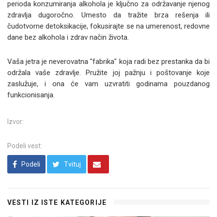
perioda konzumiranja alkohola je ključno za održavanje njenog
zdravlja dugoročno. Umesto da tražite brza rešenja ili
čudotvorne detoksikacije, fokusirajte se na umerenost, redovne
dane bez alkohola i zdrav način života.
Vaša jetra je neverovatna "fabrika" koja radi bez prestanka da bi
održala vaše zdravlje. Pružite joj pažnju i poštovanje koje
zaslužuje, i ona će vam uzvratiti godinama pouzdanog
funkcionisanja.
Izvor:
Podeli vest:
Podeli
Tvituj
VESTI IZ ISTE KATEGORIJE