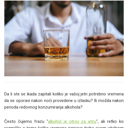
Da li ste se ikada zapitali koliko je vašoj jetri potrebno vremena
da se oporavi nakon noći provedene u izlasku? Ili možda nakon
perioda redovnog konzumiranja alkohola?
Često čujemo frazu "
alkohol je otrov za jetru
", ali retko ko