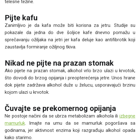
telesne težine.
Pijte kafu
Zanimljivo je da kafa može biti korisna za jetru. Studije su
pokazale da jedna do dve šoljice kafe dnevno pomažu u
sprečavanju ožiljaka na jetri jer kafa deluje kao antifibrotik koji
zaustavlja formiranje ožiljnog tkiva.
Nikad ne pijte na prazan stomak
Ako pijete na prazan stomak, alkohol vrlo brzo ulazi u krvotok,
što dovodi do brzog opijanja i preopterećenja jetre. Unos hrane
dok pijete zadržava alkohol duže u želucu, usporavajući brzinu
kojom ulazi u krvotok.
Čuvajte se prekomernog opijanja
Ne postoje načini da se ubrza metabolizam alkohola ili
izbegne
mamurluk
. Imajte na umu da se mamurluk pogoršava sa
godinama, jer aktivnost enzima koji razgrađuju alkohol opada
kako starimo.