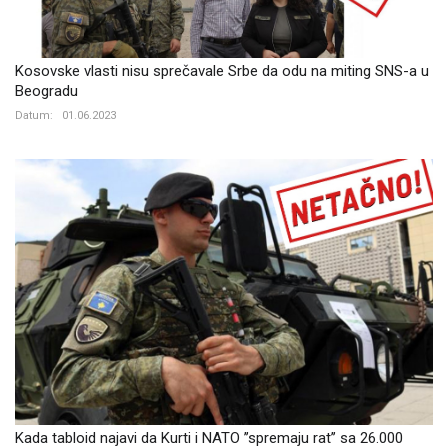
Kosovske vlasti nisu sprečavale Srbe da odu na miting SNS-a u
Beogradu
Datum:
01.06.2023
Kada tabloid najavi da Kurti i NATO ’’spremaju rat’’ sa 26.000