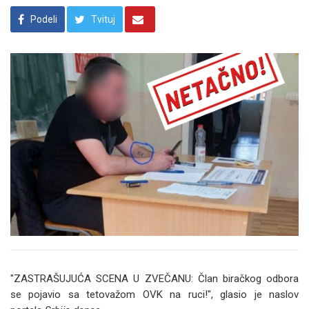
Podeli
Tvituj
"ZASTRAŠUJUĆA SCENA U ZVEČANU: Član biračkog odbora
se pojavio sa tetovažom OVK na ruci!", glasio je naslov