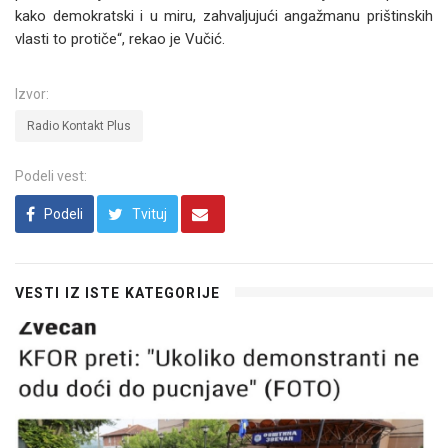
kako demokratski i u miru, zahvaljujući angažmanu prištinskih
vlasti to protiče“, rekao je Vučić.
Izvor:
Radio Kontakt Plus
Podeli vest:
Podeli
Tvituj
VESTI IZ ISTE KATEGORIJE