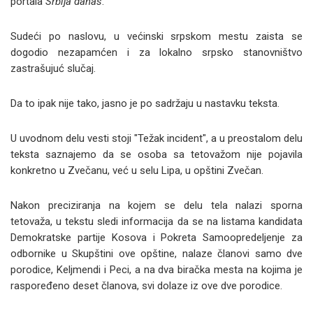
portala
Srbija danas
.
Sudeći po naslovu, u većinski srpskom mestu zaista se
dogodio nezapamćen i za lokalno srpsko stanovništvo
zastrašujuć slučaj.
Da to ipak nije tako, jasno je po sadržaju u nastavku teksta.
U uvodnom delu vesti stoji "Težak incident", a u preostalom delu
teksta saznajemo da se osoba sa tetovažom nije pojavila
konkretno u Zvečanu, već u selu Lipa, u opštini Zvečan.
Nakon preciziranja na kojem se delu tela nalazi sporna
tetovaža, u tekstu sledi informacija da se na listama kandidata
Demokratske partije Kosova i Pokreta Samoopredeljenje za
odbornike u Skupštini ove opštine, nalaze članovi samo dve
porodice, Keljmendi i Peci, a na dva biračka mesta na kojima je
raspoređeno deset članova, svi dolaze iz ove dve porodice.