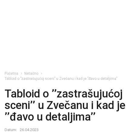
Početna
Netačno
Tabloid o ’’zastrašujućoj sceni’’ u Zvečanu i kad je ’’đavo u detaljima’’
Tabloid o ’’zastrašujućoj
sceni’’ u Zvečanu i kad je
’’đavo u detaljima’’
Datum:
26.04.2023