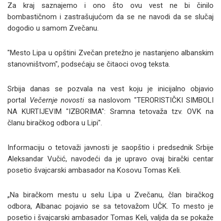
Za kraj saznajemo i ono što ovu vest ne bi činilo
bombastičnom i zastrašujućom da se ne navodi da se slučaj
dogodio u samom Zvečanu.
"Mesto Lipa u opštini Zvečan pretežno je nastanjeno albanskim
stanovništvom", podsećaju se čitaoci ovog teksta.
Srbija danas se pozvala na vest koju je inicijalno objavio
portal
Večernje novosti
sa naslovom "TERORISTIČKI SIMBOLI
NA KURTIJEVIM "IZBORIMA": Sramna tetovaža tzv. OVK na
članu biračkog odbora u Lipi".
Informaciju o tetovaži javnosti je saopštio i predsednik Srbije
Aleksandar Vučić, navodeći da je upravo ovaj birački centar
posetio švajcarski ambasador na Kosovu Tomas Keli.
„Na biračkom mestu u selu Lipa u Zvečanu, član biračkog
odbora, Albanac pojavio se sa tetovažom UČK. To mesto je
posetio i švajcarski ambasador Tomas Keli, valjda da se pokaže