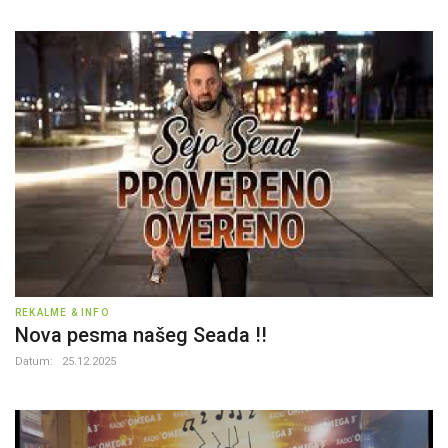
REKALME & INFO
Nova pesma našeg Seada !!
Datum:
25.12.2025