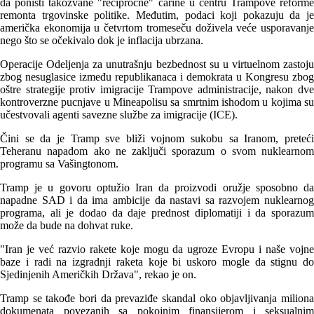
da poništi takozvane "recipročne" carine u centru Trampove reforme
remonta trgovinske politike. Međutim, podaci koji pokazuju da je
američka ekonomija u četvrtom tromeseču doživela veće usporavanje
nego što se očekivalo dok je inflacija ubrzana.
Operacije Odeljenja za unutrašnju bezbednost su u virtuelnom zastoju
zbog nesuglasice između republikanaca i demokrata u Kongresu zbog
oštre strategije protiv imigracije Trampove administracije, nakon dve
kontroverzne pucnjave u Mineapolisu sa smrtnim ishodom u kojima su
učestvovali agenti savezne službe za imigracije (ICE).
Čini se da je Tramp sve bliži vojnom sukobu sa Iranom, preteći
Teheranu napadom ako ne zaključi sporazum o svom nuklearnom
programu sa Vašingtonom.
Tramp je u govoru optužio Iran da proizvodi oružje sposobno da
napadne SAD i da ima ambicije da nastavi sa razvojem nuklearnog
programa, ali je dodao da daje prednost diplomatiji i da sporazum
može da bude na dohvat ruke.
"Iran je već razvio rakete koje mogu da ugroze Evropu i naše vojne
baze i radi na izgradnji raketa koje bi uskoro mogle da stignu do
Sjedinjenih Američkih Država", rekao je on.
Tramp se takođe bori da prevaziđe skandal oko objavljivanja miliona
dokumenata povezanih sa pokojnim finansijerom i seksualnim