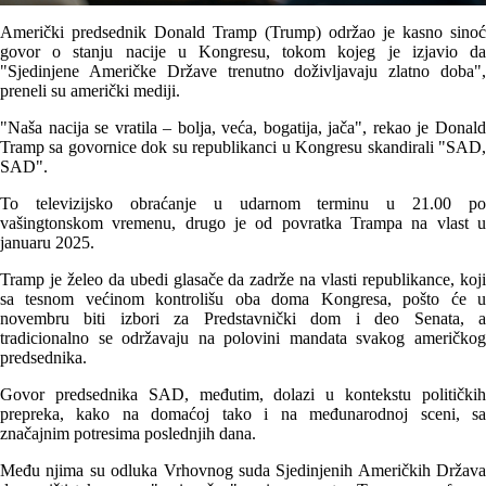
Američki predsednik Donald Tramp (Trump) održao je kasno sinoć
govor o stanju nacije u Kongresu, tokom kojeg je izjavio da
"Sjedinjene Američke Države trenutno doživljavaju zlatno doba",
preneli su američki mediji.
"Naša nacija se vratila – bolja, veća, bogatija, jača", rekao je Donald
Tramp sa govornice dok su republikanci u Kongresu skandirali "SAD,
SAD".
To televizijsko obraćanje u udarnom terminu u 21.00 po
vašingtonskom vremenu, drugo je od povratka Trampa na vlast u
januaru 2025.
Tramp je želeo da ubedi glasače da zadrže na vlasti republikance, koji
sa tesnom većinom kontrolišu oba doma Kongresa, pošto će u
novembru biti izbori za Predstavnički dom i deo Senata, a
tradicionalno se održavaju na polovini mandata svakog američkog
predsednika.
Govor predsednika SAD, međutim, dolazi u kontekstu političkih
prepreka, kako na domaćoj tako i na međunarodnoj sceni, sa
značajnim potresima poslednjih dana.
Među njima su odluka Vrhovnog suda Sjedinjenih Američkih Država