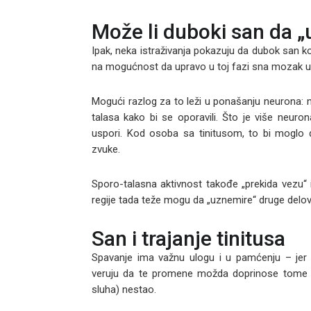
Može li duboki san da „
Ipak, neka istraživanja pokazuju da dubok san k
na mogućnost da upravo u toj fazi sna mozak usp
Mogući razlog za to leži u ponašanju neurona: 
talasa kako bi se oporavili. Što je više neur
uspori. Kod osoba sa tinitusom, to bi moglo d
zvuke.
Sporo-talasna aktivnost takođe „prekida vezu“ 
regije tada teže mogu da „uznemire“ druge delove,
San i trajanje tinitusa
Spavanje ima važnu ulogu i u pamćenju – jer
veruju da te promene možda doprinose tome da
sluha) nestao.