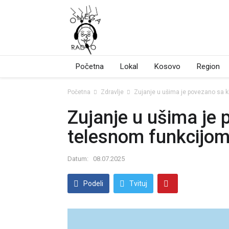
Početna
Lokal
Kosovo
Region
Početna
Zdravlje
Zujanje u ušima je povezano sa 
Zujanje u ušima je
telesnom funkcijo
Datum:
08.07.2025
Podeli
Tvituj