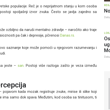
REK
 svetske populacije. Reč je o neprijatnom stanju u kom osoba
No
 postoji spoljašnji izvor zvuka. Često se javlja zajedno sa
Dat
že ozbiljno da naruši mentalno zdravlje – naročito ako traje
LOK
ioznosti pa čak i depresije, pčrenosi
Danas.rs.
Os
ug
o novo saznanje koje može pomoći u njegovom razumevanju i
Mc
udi.
Dat
usa jeste –
san
. Postoji više razloga zašto je veza između
ercepcija
pojavom kada mozak registruje zvuke, mirise ili slike koji
aje ima samo dok spava. Međutim, kod osoba sa tinitusom, ti