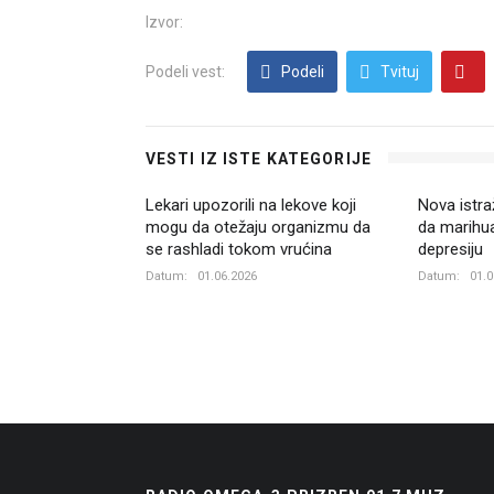
Izvor:
Podeli vest:
Podeli
Tvituj
VESTI IZ ISTE KATEGORIJE
Lekari upozorili na lekove koji
Nova istr
mogu da otežaju organizmu da
da marihua
se rashladi tokom vrućina
depresiju
Datum:
01.06.2026
Datum:
01.0