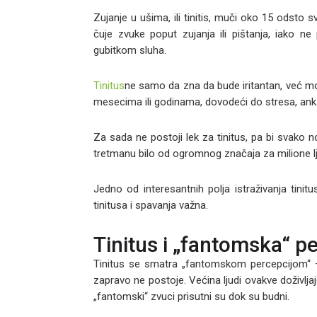
Zujanje u ušima, ili tinitis, muči oko 15 odsto
čuje zvuke poput zujanja ili pištanja, iako ne
gubitkom sluha.
Tinitus
ne samo da zna da bude iritantan, već mo
mesecima ili godinama, dovodeći do stresa, anks
Za sada ne postoji lek za tinitus, pa bi svak
tretmanu bilo od ogromnog značaja za milione lj
Jedno od interesantnih polja istraživanja tinit
tinitusa i spavanja važna.
Tinitus i „fantomska“ p
Tinitus se smatra „fantomskom percepcijom“ – 
zapravo ne postoje. Većina ljudi ovakve doživlj
„fantomski“ zvuci prisutni su dok su budni.