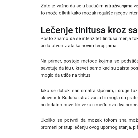
Zato je važno da se u budućim istraživanjima vi
to može otkriti kako mozak reguliše njegov inten
Lečenje tinitusa kroz s
Pošto znamo da se intenzitet tinitusa menja t
bi da otvori vrata ka novim terapijama.
Na primer, postoje metode kojima se podstiče
savetuje da idu u krevet samo kad su zaista posp
moglo da utiče na tinitus.
Iako se duboki san smatra ključnim, i druge f
aktivnosti. Buduća istraživanja bi mogla da prat
bi dodatno osvetlilo vezu između ova dva proce
Ukoliko se potvrdi da mozak tokom sna može
promeni pristup lečenju ovog upornog stanja, p