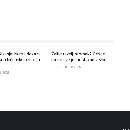
aživanja: Nema dokaza
Želite ravniji stomak? Češće
na leči anksioznost i
radite dve jednostavne vežbe
Datum:
01.06.2026
6.2026