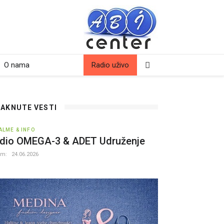
O nama
Radio uživo
TAKNUTE VESTI
ALME & INFO
dio OMEGA-3 & ADET Udruženje
um:
24.06.2026