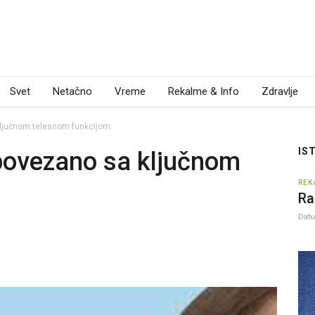
Svet
Netačno
Vreme
Rekalme & Info
Zdravlje
ključnom telesnom funkcijom
IS
 povezano sa ključnom
m
REK
Ra
Dat