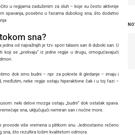
ito u regijama zaduženim za sluh – koje su često aktivnije
tokom spavanja, posebno u fazama dubokog sna, što dodatno
nja.
NO
 tokom sna?
edna od najvažnijih je tzv. spori talasni san ili duboki san. U
i koji se „prelivaju“ iz jedne regije u drugu, omogućavajući
odmori.
stimo dok smo budni – npr. za pokrete ili gledanje – imaju i
 međutim, neke regije ostaju hiperaktivne čak i u toj fazi –
tusom: neki delovi mozga ostaju „budni“ dok ostatak spava.
oremećaje sna, uključujući nemiran san i noćne more.
će provode više vremena u plitkom snu. Jednostavno rečeno
 sna, što rezultira lošim kvalitetom odmora.