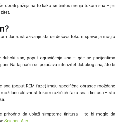
še obrati pažnja na to kako se tinitus menja tokom sna – jer
zitet.
an?
okom dana, istraživanje šta se dešava tokom spavanja moglo
 duboki san, poput ograničenja sna – gde se pacijentima
ani. Na taj način se pojačava intenzitet dubokog sna, što bi
aze sna (poput REM faze) imaju specifične obrasce moždane
e moždanu aktivnost tokom različitih faza sna i tinitusa – što
sa.
 prirodno da ublaži simptome tinitusa – to bi moglo da
iše
Science Alert.