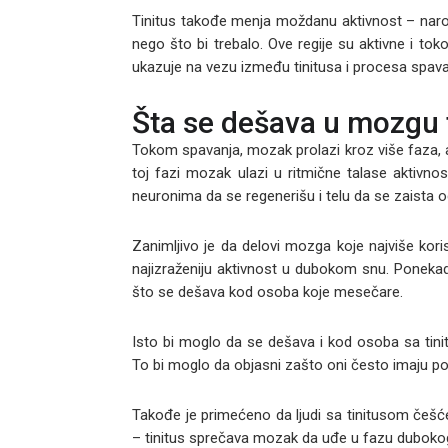
Tinitus takođe menja moždanu aktivnost – naroč
nego što bi trebalo. Ove regije su aktivne i 
ukazuje na vezu između tinitusa i procesa spava
Šta se dešava u mozgu
Tokom spavanja, mozak prolazi kroz više faza, a j
toj fazi mozak ulazi u ritmične talase aktivnost
neuronima da se regenerišu i telu da se zaista 
Zanimljivo je da delovi mozga koje najviše kori
najizraženiju aktivnost u dubokom snu. Ponekad,
što se dešava kod osoba koje mesečare.
Isto bi moglo da se dešava i kod osoba sa tini
To bi moglo da objasni zašto oni često imaju p
Takođe je primećeno da ljudi sa tinitusom češ
– tinitus sprečava mozak da uđe u fazu dubokog