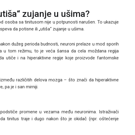
utiša“ zujanje u ušima?
od osoba sa tinitusom nije u potpunosti narušen. To ukazuje
eva da potisne ili „utiša“ zujanje u ušima.
nakon dužeg perioda budnosti, neuroni prelaze u mod sporih
ona u tom režimu, to je veća šansa da cela moždana regija
a utiče i na hiperaktivne regije koje proizvode fantomske
između različitih delova mozga – što znači da hiperaktivne
 pa je i san mirniji.
 podstiče promene u vezama među neuronima. Istraživači
 tinitus traje i dugo nakon što je okidač (npr. oštećenje