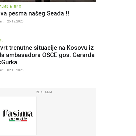
ALME & INFO
va pesma našeg Seada !!
um:
25.12.2025
AL
vrt trenutne situacije na Kosovu iz
la ambasadora OSCE gos. Gerarda
Gurka
um:
02.10.2025
REKLAMA